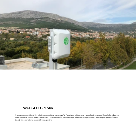
Wi-Fi 4 EU - Solin
Izrada projektnog rješenja i izvođenje električne infrastrukture za Wi-Fi pristupne točke unutar zgrade Gradske uprave, Doma kulture Zvonimir i
na rasvjetnim stupovima unutar centra Solina. Dobava, montaža, parametriranje i puštanje u rad cijelokupnog sustava s pristupnim točkama i
baterijskim spremnicima na rasvjetnim stupovima.