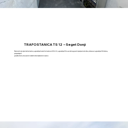
TRAFOSTANICA TS 12 – Seget Donji
Rekonstrukcija trafostanice, ugradnja transformatora 630 kVA, ugradnja SN susretnog postrojenja korisnika, dobava i ugradnja NN bloka,
pripadajući
građevinski, bravarski i elektroinstalaterski radovi.