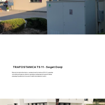
TRAFOSTANICA TS 11 - Seget Donji
Rekonstrukcija trafostanice, zamjena transformatora 630 kVA, ugradnja
odvodnika prenapona, dobava i ugradnja srednjenaponskog postrojenja,
pripadajući građevinski, bravarski i elektroinstalaterski radovi.