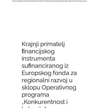
Dobava, ugradnja i održavanje portafonskog sustava. Projektiranje, dobava, ugradnja i puštanje u pogon videonadzornog sustava.
Krajnji primatelj
ﬁnancijskog
instrumenta
suﬁnanciranog iz
Europskog fonda za
regionalni razvoj u
sklopu Operativnog
programa
„Konkurentnost i