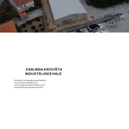
ZAMJENA KROVIŠTA
INDUSTRIJSKE HALE
Demontaža i zbrinjavanje starog azbestnog
krova te dobava i ugradnja novog
termoizolacijskog "sendvič" panela sa svim
opšavnim limovima, sljemenom i olucima.