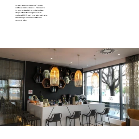
Projektiranje, izvođenje i održavanje
sustava tehničke zaštite - videonadzor
i protuprovala, elektroinstalacija slabe
struje, automatske regulacije HVAC
sustava, KNX Smart Home automatizacije.
Projektiranje i izvođenje sustava za
redukciju buke.