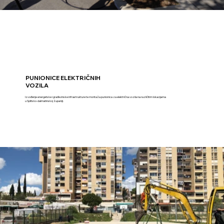
PUNIONICE ELEKTRIČNIH
VOZILA
Izvođenje energetske i građevinske infrastrukture te montaža punionica za električna vozila na različitim lokacijama
u Splitsko-dalmatinskoj županiji.